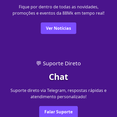
Fique por dentro de todas as novidades,
promoções e eventos da 88Mk em tempo real!
Ver Notícias
💬 Suporte Direto
Chat
Suporte direto via Telegram, respostas rápidas e
atendimento personalizado!
Falar Suporte