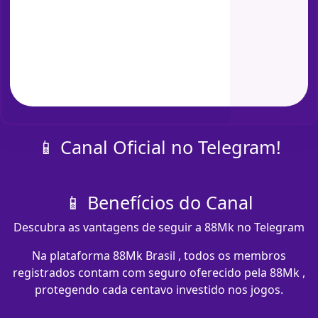
📱 Canal Oficial no Telegram!
📱 Benefícios do Canal
Descubra as vantagens de seguir a 88Mk no Telegram
Na plataforma 88Mk Brasil , todos os membros
registrados contam com seguro oferecido pela 88Mk ,
protegendo cada centavo investido nos jogos.