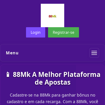
Login
Registrar-se
Menu
📱 88Mk A Melhor Plataforma
de Apostas
Cadastre-se na 88Mk para ganhar bônus no
cadastro e em cada recarga. Com a 88Mk, você