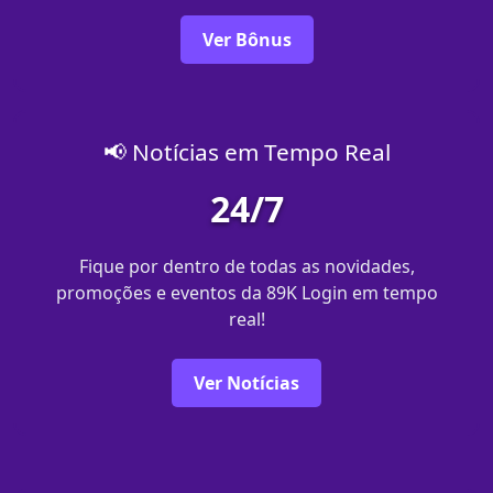
Ver Bônus
📢 Notícias em Tempo Real
24/7
Fique por dentro de todas as novidades,
promoções e eventos da 89K Login em tempo
real!
Ver Notícias