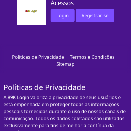
Acessos
Login
Registrar-se
Políticas de Privacidade
Termos e Condições
Sitemap
Políticas de Privacidade
A 89K Login valoriza a privacidade de seus usuários e
está empenhada em proteger todas as informações
pessoais fornecidas durante o uso de nossos canais de
comunicação. Todos os dados coletados são utilizados
exclusivamente para fins de melhoria contínua da