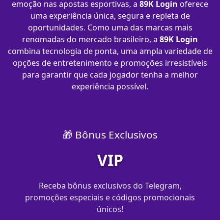
emoção nas apostas esportivas, a
89K Login
oferece
uma experiência única, segura e repleta de
oportunidades. Como uma das marcas mais
renomadas do mercado brasileiro, a
89K Login
combina tecnologia de ponta, uma ampla variedade de
opções de entretenimento e promoções irresistíveis
para garantir que cada jogador tenha a melhor
experiência possível.
🎁 Bônus Exclusivos
VIP
Receba bônus exclusivos do Telegram,
promoções especiais e códigos promocionais
únicos!