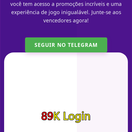
você tem acesso a promoções incríveis e uma
experiência de jogo inigualável. Junte-se aos
vencedores agora!
SEGUIR NO TELEGRAM