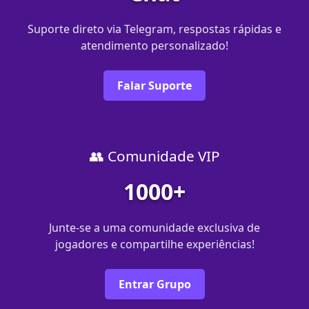
Suporte direto via Telegram, respostas rápidas e
atendimento personalizado!
Falar Suporte
👥 Comunidade VIP
1000+
Junte-se a uma comunidade exclusiva de
jogadores e compartilhe experiências!
Entrar Grupo