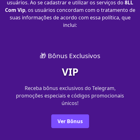
usuários. Ao se cadastrar e utilizar os serviços do
8LL
Com Vip
, os usuários concordam com o tratamento de
suas informações de acordo com essa política, que
inclui:
🎁 Bônus Exclusivos
VIP
Receba bônus exclusivos do Telegram,
promoções especiais e códigos promocionais
únicos!
Ver Bônus