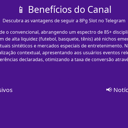
📱 Benefícios do Canal
Descubra as vantagens de seguir a 8Pg Slot no Telegram
nde o convencional, abrangendo um espectro de 85+ discip
de alta liquidez (futebol, basquete, tênis) até nichos em
rtuais sintéticos e mercados especiais de entretenimento.
ização contextual, apresentando aos usuários eventos re
eferências declaradas, otimizando a taxa de conversão atr
sivos
📢 Notí