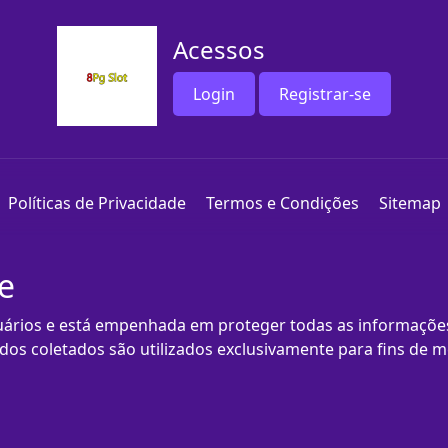
Acessos
Login
Registrar-se
Políticas de Privacidade
Termos e Condições
Sitemap
de
usuários e está empenhada em proteger todas as informaçõe
os coletados são utilizados exclusivamente para fins de m