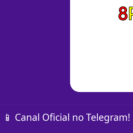
📱 Canal Oficial no Telegram!