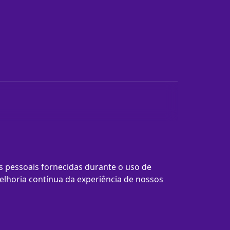
s pessoais fornecidas durante o uso de
elhoria contínua da experiência de nossos