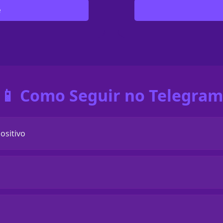
e
📱 Como Seguir no Telegram
ositivo