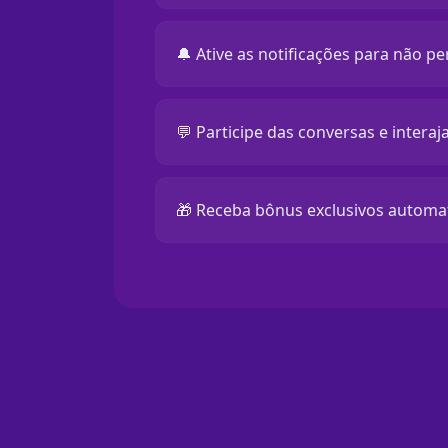
🔔 Ative as notificações para não p
💬 Participe das conversas e interaj
🎁 Receba bônus exclusivos autom