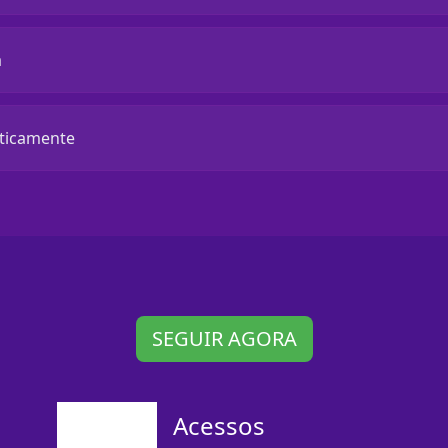
a
aticamente
SEGUIR AGORA
Acessos