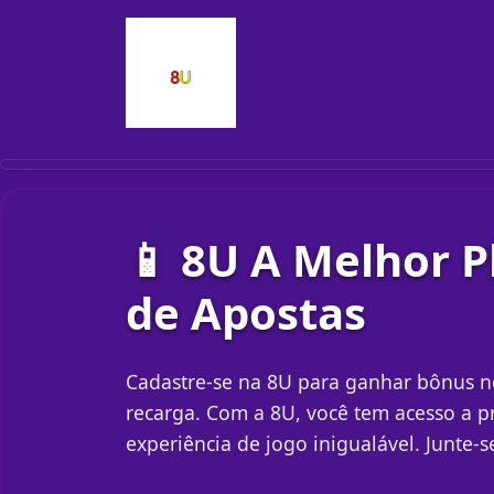
📱 8U A Melhor 
de Apostas
Cadastre-se na 8U para ganhar bônus n
recarga. Com a 8U, você tem acesso a p
experiência de jogo inigualável. Junte-