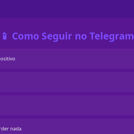
📱 Como Seguir no Telegram
ositivo
erder nada