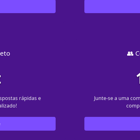
reto
👥 
t
espostas rápidas e
Junte-se a uma com
lizado!
compa
e