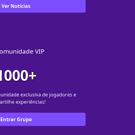
Ver Notícias
Comunidade VIP
1000+
unidade exclusiva de jogadores e
rtilhe experiências!
Entrar Grupo