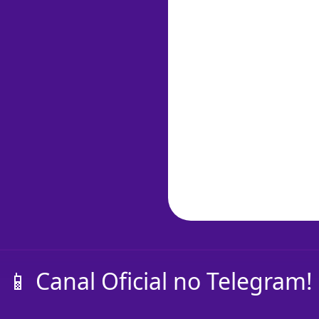
📱 Canal Oficial no Telegram!