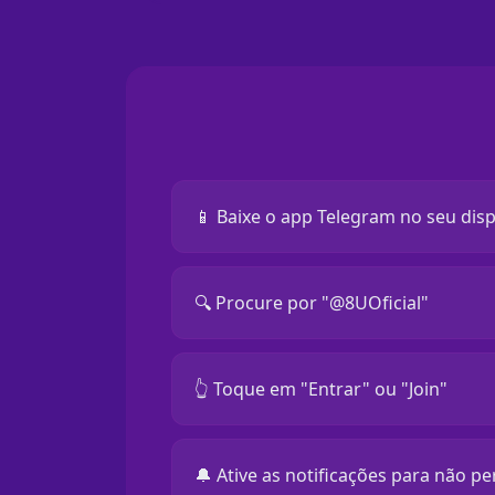
📱 Baixe o app Telegram no seu disp
🔍 Procure por "@8UOficial"
👆 Toque em "Entrar" ou "Join"
🔔 Ative as notificações para não p