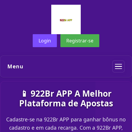
Login
Registrar-se
Menu
📱 922Br APP A Melhor
Plataforma de Apostas
Cadastre-se na 922Br APP para ganhar bônus no
cadastro e em cada recarga. Com a 922Br APP,