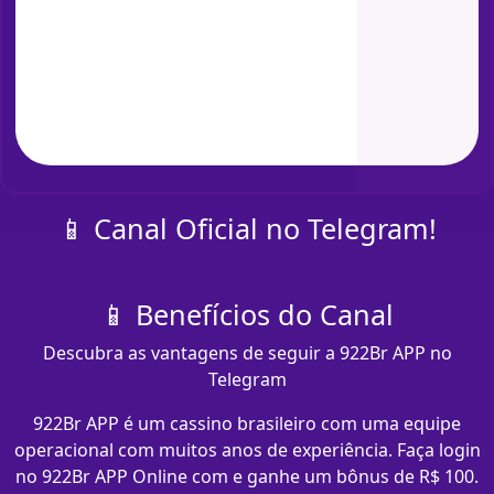
📱 Canal Oficial no Telegram!
📱 Benefícios do Canal
Descubra as vantagens de seguir a 922Br APP no
Telegram
922Br APP é um cassino brasileiro com uma equipe
operacional com muitos anos de experiência. Faça login
no 922Br APP Online com e ganhe um bônus de R$ 100.