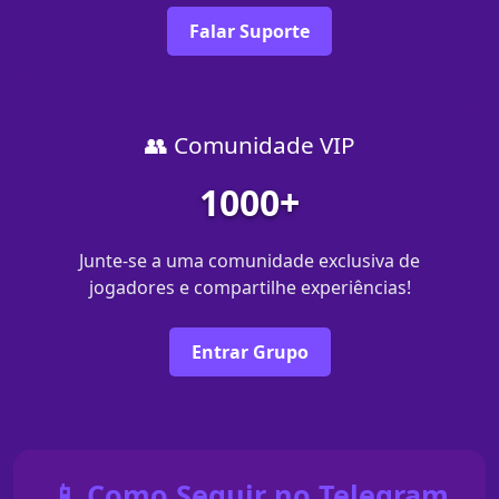
Falar Suporte
👥 Comunidade VIP
1000+
Junte-se a uma comunidade exclusiva de
jogadores e compartilhe experiências!
Entrar Grupo
📱 Como Seguir no Telegram