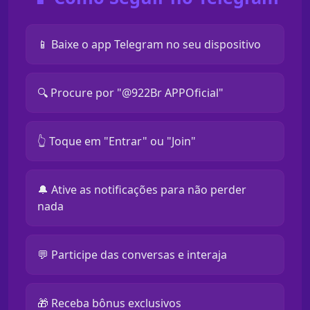
📱 Baixe o app Telegram no seu dispositivo
🔍 Procure por "@922Br APPOficial"
👆 Toque em "Entrar" ou "Join"
🔔 Ative as notificações para não perder
nada
💬 Participe das conversas e interaja
🎁 Receba bônus exclusivos