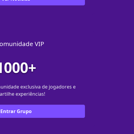
Comunidade VIP
1000+
unidade exclusiva de jogadores e
rtilhe experiências!
Entrar Grupo