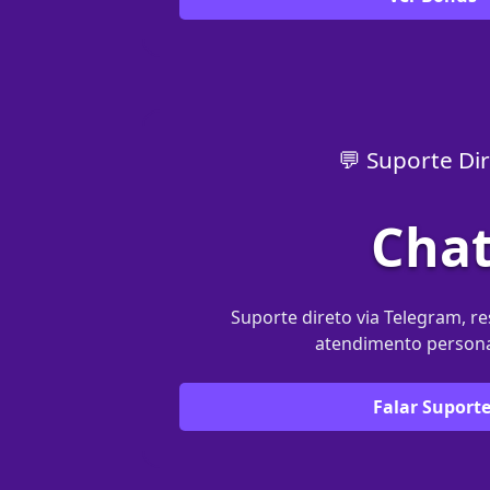
💬 Suporte Di
Cha
Suporte direto via Telegram, r
atendimento persona
Falar Suport