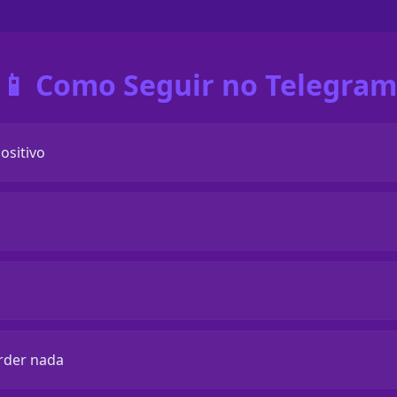
📱 Como Seguir no Telegram
ositivo
erder nada