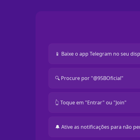
📱 Baixe o app Telegram no seu disp
🔍 Procure por "@95BOficial"
👆 Toque em "Entrar" ou "Join"
🔔 Ative as notificações para não p