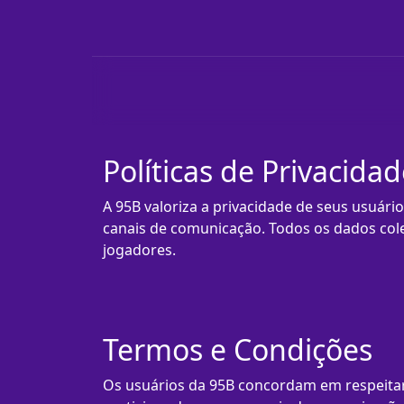
Políticas de Privacida
A 95B valoriza a privacidade de seus usuár
canais de comunicação. Todos os dados cole
jogadores.
Termos e Condições
Os usuários da 95B concordam em respeitar 