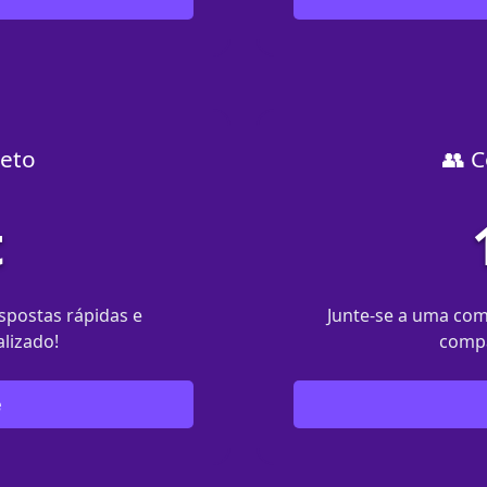
reto
👥 
t
espostas rápidas e
Junte-se a uma com
lizado!
compa
e