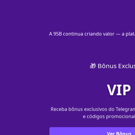
A 95B continua criando valor — a pla
🎁 Bônus Exclu
VIP
Receba bônus exclusivos do Telegra
e códigos promocionai
Ver Bônus