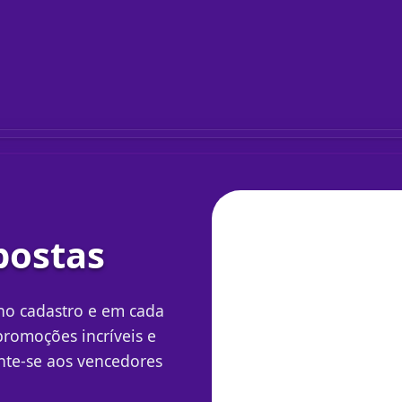
postas
no cadastro e em cada
promoções incríveis e
unte-se aos vencedores