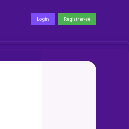
Login
Registrar-se