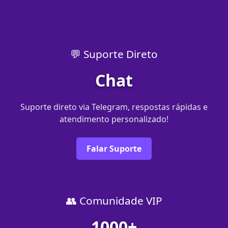
💬 Suporte Direto
Chat
Suporte direto via Telegram, respostas rápidas e
atendimento personalizado!
Falar Suporte
👥 Comunidade VIP
1000+