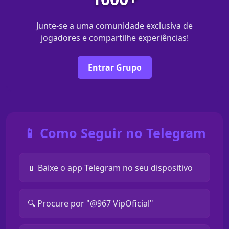
Junte-se a uma comunidade exclusiva de
jogadores e compartilhe experiências!
Entrar Grupo
📱 Como Seguir no Telegram
📱 Baixe o app Telegram no seu dispositivo
🔍 Procure por "@967 VipOficial"