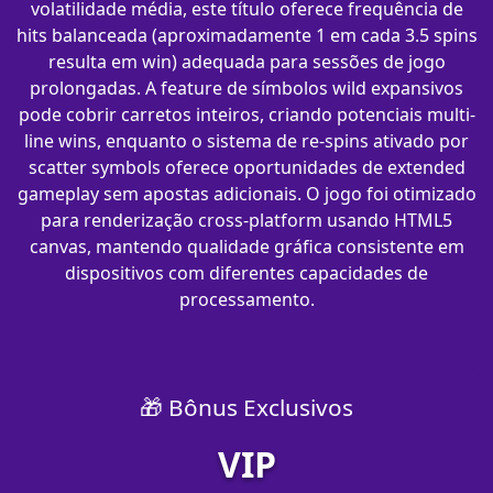
volatilidade média, este título oferece frequência de
hits balanceada (aproximadamente 1 em cada 3.5 spins
resulta em win) adequada para sessões de jogo
prolongadas. A feature de símbolos wild expansivos
pode cobrir carretos inteiros, criando potenciais multi-
line wins, enquanto o sistema de re-spins ativado por
scatter symbols oferece oportunidades de extended
gameplay sem apostas adicionais. O jogo foi otimizado
para renderização cross-platform usando HTML5
canvas, mantendo qualidade gráfica consistente em
dispositivos com diferentes capacidades de
processamento.
🎁 Bônus Exclusivos
VIP