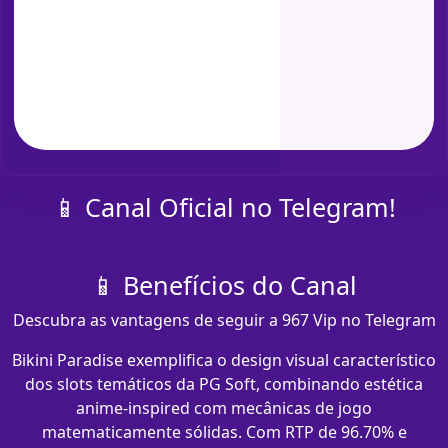
📱 Canal Oficial no Telegram!
📱 Benefícios do Canal
Descubra as vantagens de seguir a 967 Vip no Telegram
Bikini Paradise exemplifica o design visual característico
dos slots temáticos da PG Soft, combinando estética
anime-inspired com mecânicas de jogo
matematicamente sólidas. Com RTP de 96.70% e