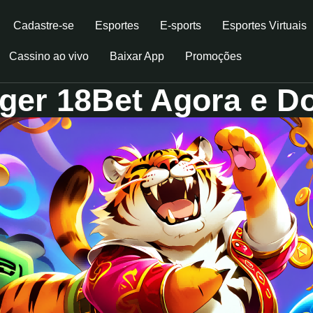
Cadastre-se
Esportes
E-sports
Esportes Virtuais
Cassino ao vivo
Baixar App
Promoções
iger 18Bet Agora e D