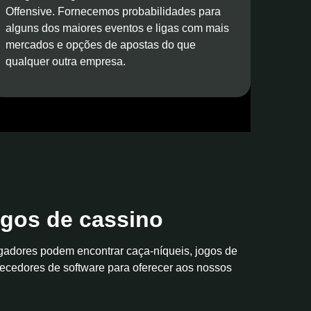
Offensive. Fornecemos probabilidades para
alguns dos maiores eventos e ligas com mais
mercados e opções de apostas do que
qualquer outra empresa.
ogos de cassino
gadores podem encontrar caça-níqueis, jogos de
necedores de software para oferecer aos nossos