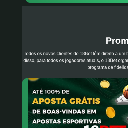
Prom
Todos os novos clientes do 18Bet têm direito a um
disso, para todos os jogadores atuais, o 18Bet o
programa de fidelid